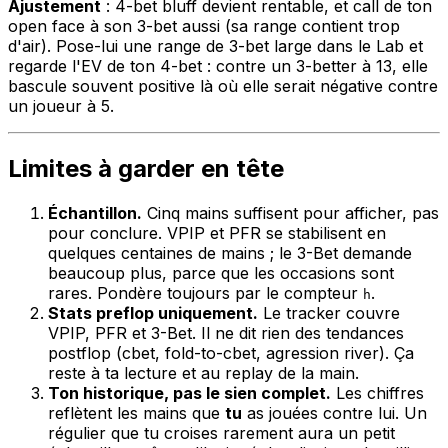
Ajustement
: 4-bet bluff devient rentable, et call de ton
open face à son 3-bet aussi (sa range contient trop
d'air). Pose-lui une range de 3-bet large dans le Lab et
regarde l'EV de ton 4-bet : contre un 3-better à 13, elle
bascule souvent positive là où elle serait négative contre
un joueur à 5.
Limites à garder en tête
Échantillon.
Cinq mains suffisent pour afficher, pas
pour conclure. VPIP et PFR se stabilisent en
quelques centaines de mains ; le 3-Bet demande
beaucoup plus, parce que les occasions sont
rares. Pondère toujours par le compteur
.
h
Stats preflop uniquement.
Le tracker couvre
VPIP, PFR et 3-Bet. Il ne dit rien des tendances
postflop (cbet, fold-to-cbet, agression river). Ça
reste à ta lecture et au replay de la main.
Ton historique, pas le sien complet.
Les chiffres
reflètent les mains que
tu
as jouées contre lui. Un
régulier que tu croises rarement aura un petit