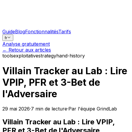
Guide
Blog
Fonctionnalités
Tarifs
fr
Analyse gratuitement
←
Retour aux articles
tools
exploitative
strategy
hand-history
Villain Tracker au Lab : Lire
VPIP, PFR et 3-Bet de
l'Adversaire
29 mai 2026
·
7
min
de lecture
·
Par l'équipe GrindLab
Villain Tracker au Lab : Lire VPIP,
PFR et 3-Bet de l'Adversaire