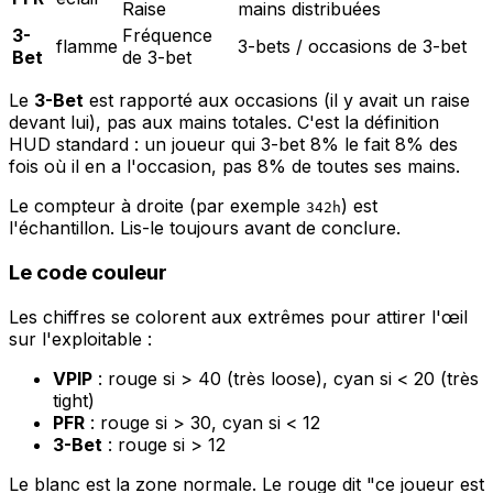
Raise
mains distribuées
3-
Fréquence
flamme
3-bets / occasions de 3-bet
Bet
de 3-bet
Le
3-Bet
est rapporté aux occasions (il y avait un raise
devant lui), pas aux mains totales. C'est la définition
HUD standard : un joueur qui 3-bet 8% le fait 8% des
fois où il en a l'occasion, pas 8% de toutes ses mains.
Le compteur à droite (par exemple
) est
342h
l'échantillon. Lis-le toujours avant de conclure.
Le code couleur
Les chiffres se colorent aux extrêmes pour attirer l'œil
sur l'exploitable :
VPIP
: rouge si > 40 (très loose), cyan si < 20 (très
tight)
PFR
: rouge si > 30, cyan si < 12
3-Bet
: rouge si > 12
Le blanc est la zone normale. Le rouge dit "ce joueur est