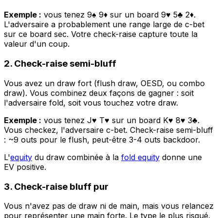
Exemple :
vous tenez 9♠ 9♦ sur un board 9♥ 5♣ 2♦.
L'adversaire a probablement une range large de c-bet
sur ce board sec. Votre check-raise capture toute la
valeur d'un coup.
2. Check-raise semi-bluff
Vous avez un draw fort (flush draw, OESD, ou combo
draw). Vous combinez deux façons de gagner : soit
l'adversaire fold, soit vous touchez votre draw.
Exemple :
vous tenez J♥ T♥ sur un board K♥ 8♥ 3♣.
Vous checkez, l'adversaire c-bet. Check-raise semi-bluff
: ~9 outs pour le flush, peut-être 3-4 outs backdoor.
L'
equity
du draw combinée à la
fold equity
donne une
EV positive.
3. Check-raise bluff pur
Vous n'avez pas de draw ni de main, mais vous relancez
pour représenter une main forte. Le type le plus risqué.