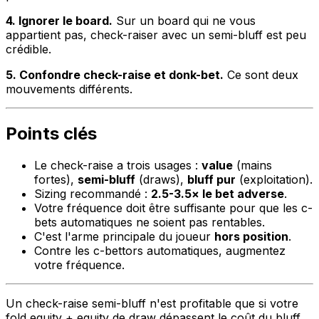
4. Ignorer le board.
Sur un board qui ne vous
appartient pas, check-raiser avec un semi-bluff est peu
crédible.
5. Confondre check-raise et donk-bet.
Ce sont deux
mouvements différents.
Points clés
Le check-raise a trois usages :
value
(mains
fortes),
semi-bluff
(draws),
bluff pur
(exploitation).
Sizing recommandé :
2.5-3.5× le bet adverse
.
Votre fréquence doit être suffisante pour que les c-
bets automatiques ne soient pas rentables.
C'est l'arme principale du joueur
hors position
.
Contre les c-bettors automatiques, augmentez
votre fréquence.
Un check-raise semi-bluff n'est profitable que si votre
fold equity + equity de draw dépassent le coût du bluff.