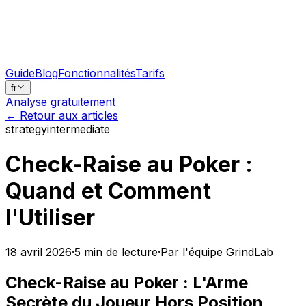
Guide
Blog
Fonctionnalités
Tarifs
fr
Analyse gratuitement
←
Retour aux articles
strategy
intermediate
Check-Raise au Poker :
Quand et Comment
l'Utiliser
18 avril 2026
·
5
min
de lecture
·
Par l'équipe GrindLab
Check-Raise au Poker : L'Arme
Secrète du Joueur Hors Position