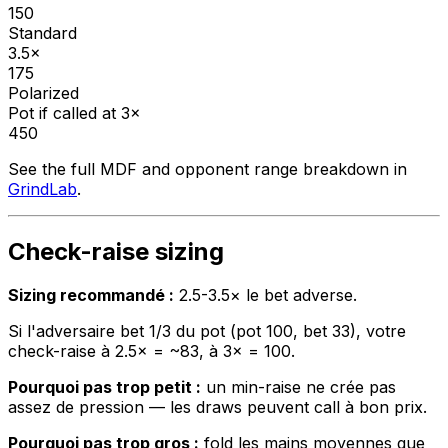
150
Standard
3.5×
175
Polarized
Pot if called at 3×
450
See the full MDF and opponent range breakdown in
GrindLab
.
Check-raise sizing
Sizing recommandé :
2.5-3.5× le bet adverse.
Si l'adversaire bet 1/3 du pot (pot 100, bet 33), votre
check-raise à 2.5× = ~83, à 3× = 100.
Pourquoi pas trop petit :
un min-raise ne crée pas
assez de pression — les draws peuvent call à bon prix.
Pourquoi pas trop gros :
fold les mains moyennes que